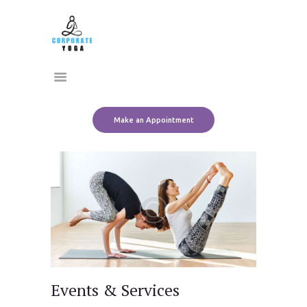
Home
CORPORATE YOGA
About Us
Transform Yourself
Services
Clients
Team
Make an Appointment
Contact Us
Events & Services