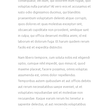
consequatur, vel illum, qui dolorem eum fugiat, quo
voluptas nulla pariatur? At vero eos et accusamus et
iusto odio dignissimos ducimus, qui blanditiis
praesentium voluptatum deleniti atque corrupti,
quos dolores et quas molestias excepturi sint,
obcaecati cupiditate non provident, similique sunt
in culpa, qui officia deserunt mollitia animi, id est
laborum et dolorum fuga. Et harum quidem rerum
facilis est et expedita distinctio.
Nam libero tempore, cum soluta nobis est eligendi
optio, cumque nihil impedit, quo minus id, quod
maxime placeat, facere possimus, omnis voluptas
assumenda est, omnis dolor repellendus.
Temporibus autem quibusdam et aut officiis debitis
aut rerum necessitatibus saepe eveniet, ut et
voluptates repudiandae sint et molestiae non
recusandae. Itaque earum rerum hic tenetur a
sapiente delectus, ut aut reiciendis voluptatibus