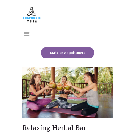
Home
CORPORATE YOGA
About Us
Transform Yourself
Services
Clients
Team
Make an Appointment
Contact Us
Relaxing Herbal Bar