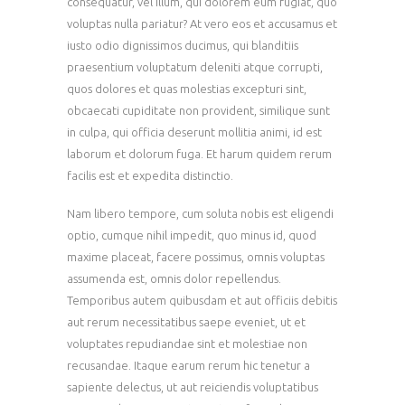
consequatur, vel illum, qui dolorem eum fugiat, quo
voluptas nulla pariatur? At vero eos et accusamus et
iusto odio dignissimos ducimus, qui blanditiis
praesentium voluptatum deleniti atque corrupti,
quos dolores et quas molestias excepturi sint,
obcaecati cupiditate non provident, similique sunt
in culpa, qui officia deserunt mollitia animi, id est
laborum et dolorum fuga. Et harum quidem rerum
facilis est et expedita distinctio.
Nam libero tempore, cum soluta nobis est eligendi
optio, cumque nihil impedit, quo minus id, quod
maxime placeat, facere possimus, omnis voluptas
assumenda est, omnis dolor repellendus.
Temporibus autem quibusdam et aut officiis debitis
aut rerum necessitatibus saepe eveniet, ut et
voluptates repudiandae sint et molestiae non
recusandae. Itaque earum rerum hic tenetur a
sapiente delectus, ut aut reiciendis voluptatibus